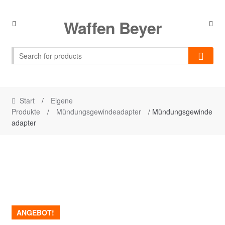
Skip
Skip
Waffen Beyer
to
to
navigation
content
Start
/
Eigene
Produkte
/
Mündungsgewindeadapter
/ Mündungsgewinde
adapter
ANGEBOT!