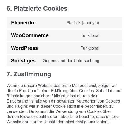
6. Platzierte Cookies
Elementor
Statistik (anonym)
Consent
to
WooCommerce
Funktional
service
Consent
elementor
to
WordPress
Funktional
service
Consent
woocommerc
to
Sonstiges
Gegenstand der Untersuchung
service
Consent
wordpress
to
7. Zustimmung
service
sonstiges
Wenn du unsere Website das erste Mal besuchst, zeigen wir
dir ein Pop-Up mit einer Erklärung über Cookies. Sobald du auf
"Einstellungen speichern" klickst, gibst du uns dein
Einverständnis, alle von dir gewählten Kategorien von Cookies
und Plugins wie in dieser Cookie-Richtlinie beschrieben, zu
verwenden. Du kannst die Verwendung von Cookies über
deinen Browser deaktivieren, aber bitte beachte, dass unsere
Website dann unter Umständen nicht richtig funktioniert.