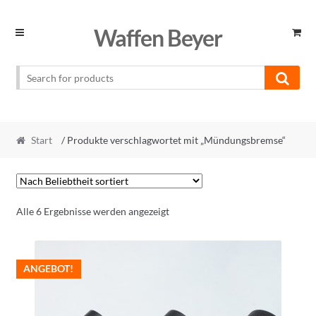
Skip
Skip
Waffen Beyer
to
to
navigation
content
Start
/ Produkte verschlagwortet mit „Mündungsbremse“
Nach
Alle 6 Ergebnisse werden angezeigt
Beliebtheit
sortiert
ANGEBOT!