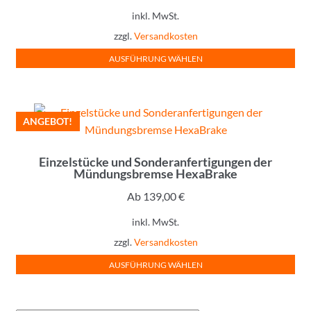
Die
inkl. MwSt.
Optionen
zzgl.
Versandkosten
können
auf
Lieferzeit:
5-7 Werktage
AUSFÜHRUNG WÄHLEN
der
Dieses
Produktseite
Produkt
gewählt
weist
ANGEBOT!
werden
mehrere
Varianten
Einzelstücke und Sonderanfertigungen der
auf.
Mündungsbremse HexaBrake
Die
Ab
139,00
€
Optionen
können
inkl. MwSt.
auf
zzgl.
Versandkosten
der
Lieferzeit:
3-5 Werktage
AUSFÜHRUNG WÄHLEN
Produktseite
Dieses
gewählt
Produkt
werden