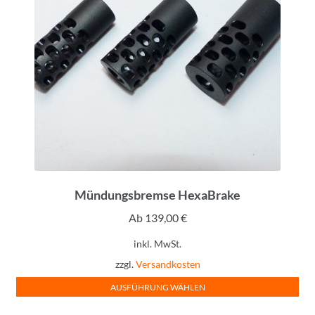
Mündungsbremse HexaBrake
Ab
139,00
€
inkl. MwSt.
zzgl.
Versandkosten
Lieferzeit:
3-5 Werktage
AUSFÜHRUNG WÄHLEN
Dieses