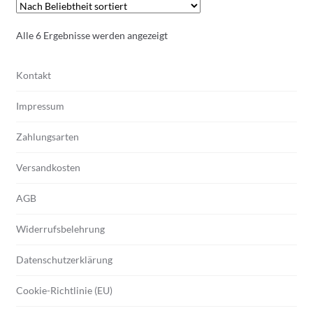
weist
mehrere
Nach
Alle 6 Ergebnisse werden angezeigt
Varianten
Beliebtheit
auf.
sortiert
Die
Kontakt
Optionen
Impressum
können
auf
Zahlungsarten
der
Produktseite
Versandkosten
gewählt
werden
AGB
Widerrufsbelehrung
Datenschutzerklärung
Cookie-Richtlinie (EU)