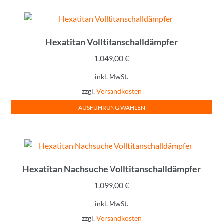
Produkt
weist
mehrere
Hexatitan Volltitanschalldämpfer
Varianten
auf.
1.049,00
€
Die
inkl. MwSt.
Optionen
zzgl.
Versandkosten
können
auf
Lieferzeit:
sofort lieferbar
AUSFÜHRUNG WÄHLEN
der
Dieses
Produktseite
Produkt
gewählt
weist
werden
mehrere
Hexatitan Nachsuche Volltitanschalldämpfer
Varianten
auf.
1.099,00
€
Die
inkl. MwSt.
Optionen
zzgl.
Versandkosten
können