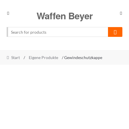
Skip
Skip
Waffen Beyer
to
to
navigation
content
Start
/
Eigene Produkte
/ Gewindeschutzkappe