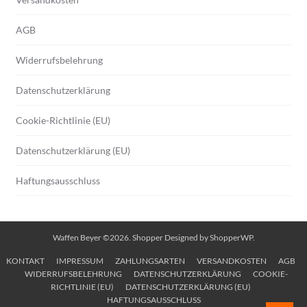
AGB
Widerrufsbelehrung
Datenschutzerklärung
Cookie-Richtlinie (EU)
Datenschutzerklärung (EU)
Haftungsausschluss
Waffen Beyer ©2026.
Shopper
Designed by
ShopperWP
.
KONTAKT
IMPRESSUM
ZAHLUNGSARTEN
VERSANDKOSTEN
AGB
WIDERRUFSBELEHRUNG
DATENSCHUTZERKLÄRUNG
COOKIE-
RICHTLINIE (EU)
DATENSCHUTZERKLÄRUNG (EU)
HAFTUNGSAUSSCHLUSS