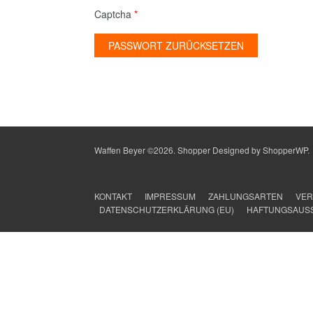
Captcha
*
PASSWORT ZURÜCKSETZEN
Waffen Beyer ©2026.
Shopper
Designed by
ShopperWP
.
KONTAKT
IMPRESSUM
ZAHLUNGSARTEN
VER
DATENSCHUTZERKLÄRUNG (EU)
HAFTUNGSAUS