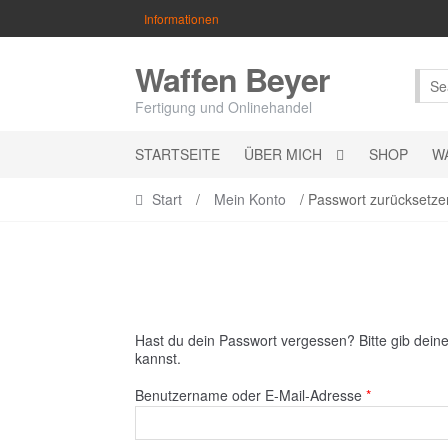
Skip
Skip
Informationen
to
to
navigation
content
Waffen Beyer
Fertigung und Onlinehandel
STARTSEITE
ÜBER MICH
SHOP
W
Start
/
Mein Konto
/ Passwort zurücksetze
Hast du dein Passwort vergessen? Bitte gib deine
kannst.
Erforderlich
Benutzername oder E-Mail-Adresse
*